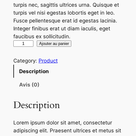
turpis nec, sagittis ultrices urna. Quisque et
turpis vel nisi egestas lobortis eget in leo.
Fusce pellentesque erat id egestas lacinia.
Integer finibus erat ut diam iaculis, eget
faucibus ex sollicitudin.
q
Ajouter au panier
u
a
Category:
Product
n
Description
t
i
Avis (0)
t
é
Description
d
e
Lorem ipsum dolor sit amet, consectetur
S
adipiscing elit. Praesent ultrices et metus sit
e