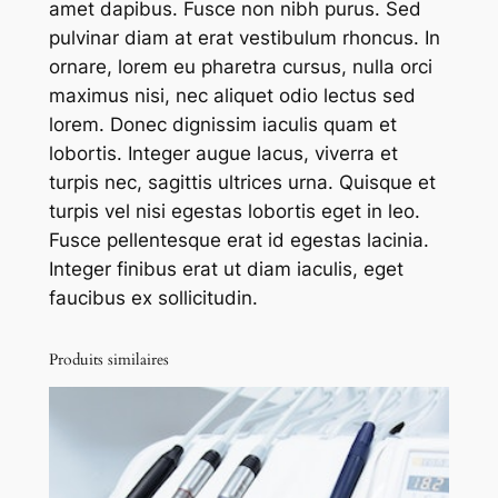
amet dapibus. Fusce non nibh purus. Sed
m
pulvinar diam at erat vestibulum rhoncus. In
i
ornare, lorem eu pharetra cursus, nulla orci
f
maximus nisi, nec aliquet odio lectus sed
o
lorem. Donec dignissim iaculis quam et
w
lobortis. Integer augue lacus, viverra et
l
turpis nec, sagittis ultrices urna. Quisque et
e
turpis vel nisi egestas lobortis eget in leo.
r
Fusce pellentesque erat id egestas lacinia.
Integer finibus erat ut diam iaculis, eget
faucibus ex sollicitudin.
Produits similaires