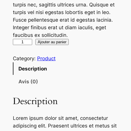
turpis nec, sagittis ultrices urna. Quisque et
turpis vel nisi egestas lobortis eget in leo.
Fusce pellentesque erat id egestas lacinia.
Integer finibus erat ut diam iaculis, eget
faucibus ex sollicitudin.
q
Ajouter au panier
u
a
Category:
Product
n
Description
t
i
Avis (0)
t
é
Description
d
e
Lorem ipsum dolor sit amet, consectetur
D
adipiscing elit. Praesent ultrices et metus sit
o