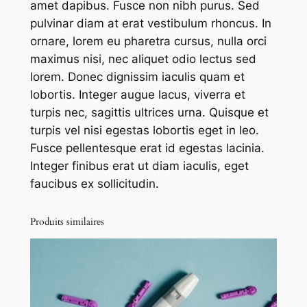
amet dapibus. Fusce non nibh purus. Sed
c
pulvinar diam at erat vestibulum rhoncus. In
t
ornare, lorem eu pharetra cursus, nulla orci
o
maximus nisi, nec aliquet odio lectus sed
r
lorem. Donec dignissim iaculis quam et
E
lobortis. Integer augue lacus, viverra et
q
turpis nec, sagittis ultrices urna. Quisque et
u
turpis vel nisi egestas lobortis eget in leo.
i
Fusce pellentesque erat id egestas lacinia.
p
Integer finibus erat ut diam iaculis, eget
m
faucibus ex sollicitudin.
e
n
t
Produits similaires